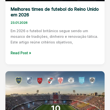
Melhores times de futebol do Reino Unido
em 2026
23.01.2026
Em 2026 o futebol britânico segue sendo um
mosaico de tradições, dinheiro e renovação tática.
Este artigo reúne critérios objetivos,
Melhores
Read Post »
times
de
futebol
do
Reino
Unido
em
2026