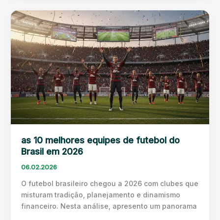
League.
A
melhor
estratégia
—
guia
completo
dos
especialistas
as 10 melhores equipes de futebol do
Brasil em 2026
06.02.2026
O futebol brasileiro chegou a 2026 com clubes que
misturam tradição, planejamento e dinamismo
financeiro. Nesta análise, apresento um panorama