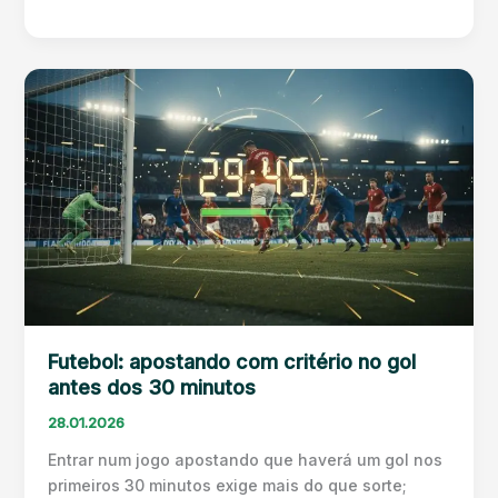
times
que
dominarão
a
Argentina
em
2026
Futebol: apostando com critério no gol
antes dos 30 minutos
28.01.2026
Entrar num jogo apostando que haverá um gol nos
primeiros 30 minutos exige mais do que sorte;