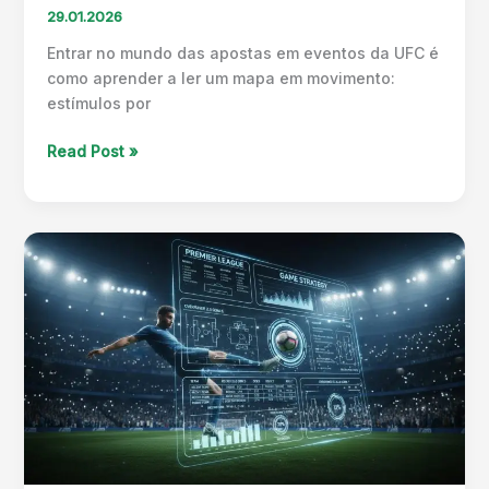
29.01.2026
Entrar no mundo das apostas em eventos da UFC é
como aprender a ler um mapa em movimento:
estímulos por
Apuestas
Read Post »
en
la
UFC.
¿Cómo
no
perder?
Guía
de
los
expertos
para
apostar
com