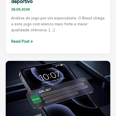
deportivo
28.06.2026
Análise do jogo por um especialista: O Brasil chega
a este jogo com elenco mais forte e maior
qualidade ofensiva. […]
Futebol.
Read Post »
Brasil
contra
Japão
–
pronóstico
deportivo