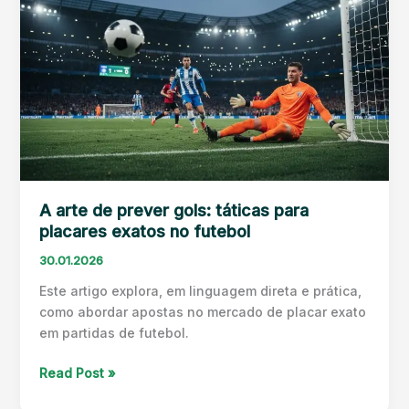
viagens
longas
para
quem
vive
na
estrada
A arte de prever gols: táticas para
placares exatos no futebol
30.01.2026
Este artigo explora, em linguagem direta e prática,
como abordar apostas no mercado de placar exato
em partidas de futebol.
A
Read Post »
arte