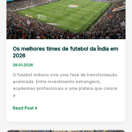
los
expertos
Os melhores times de futebol da Índia em
2026
29.01.2026
O futebol indiano vive uma fase de transformação
acelerada. Entre investimento estrangeiro,
academias profissionais e uma plateia que cresce
a
Os
Read Post »
melhores
times
de