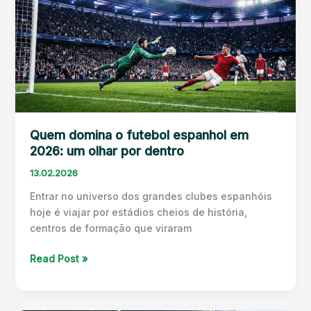
—
favorito
vs
azarão
nos
minutos
iniciais
Quem domina o futebol espanhol em
2026: um olhar por dentro
13.02.2026
Entrar no universo dos grandes clubes espanhóis
hoje é viajar por estádios cheios de história,
centros de formação que viraram
Quem
Read Post »
domina
o
futebol