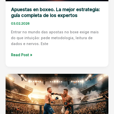
Apuestas en boxeo. La mejor estrategia:
guía completa de los expertos
03.02.2026
Entrar no mundo das apostas no boxe exige mais
do que intuição: pede metodologia, leitura de
dados e nervos. Este
Apuestas
Read Post »
en
boxeo.
La
mejor
estrategia:
guía
completa
de
los
expertos