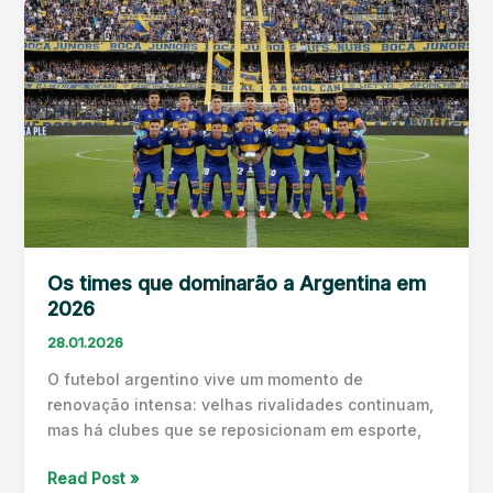
futebol
da
Índia
em
2026
Os times que dominarão a Argentina em
2026
28.01.2026
O futebol argentino vive um momento de
renovação intensa: velhas rivalidades continuam,
mas há clubes que se reposicionam em esporte,
Os
Read Post »