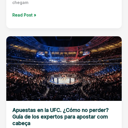
chegam
Um
Read Post »
panorama
dos
melhores
times
de
futebol
do
México
em
2026
Apuestas en la UFC. ¿Cómo no perder?
Guía de los expertos para apostar com
cabeça