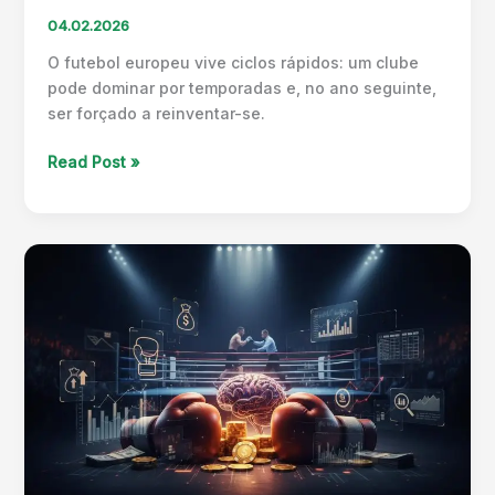
04.02.2026
O futebol europeu vive ciclos rápidos: um clube
pode dominar por temporadas e, no ano seguinte,
ser forçado a reinventar-se.
Os
Read Post »
melhores
times
de
futebol
da
Europa
em
2026