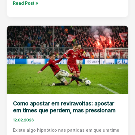
Apostas
Read Post »
de
fútbol:
a
estratégia
dos
especialistas
Como apostar em reviravoltas: apostar
em times que perdem, mas pressionam
12.02.2026
Existe algo hipnótico nas partidas em que um time