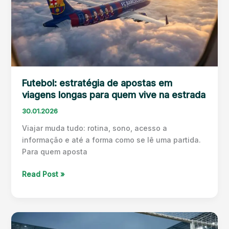
de
los
expertos
Futebol: estratégia de apostas em
viagens longas para quem vive na estrada
30.01.2026
Viajar muda tudo: rotina, sono, acesso a
informação e até a forma como se lê uma partida.
Para quem aposta
Futebol:
Read Post »
estratégia
de
apostas
em