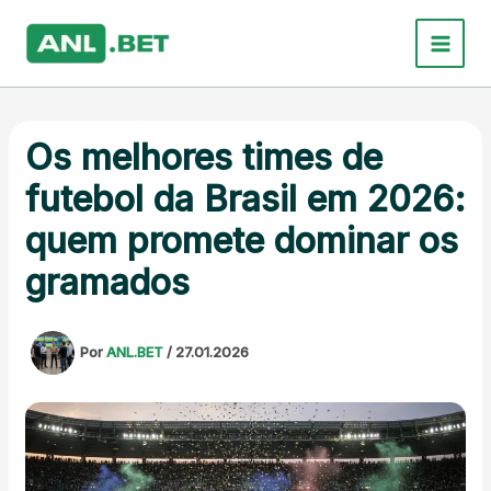
Ir
para
o
conteúdo
Os melhores times de
futebol da Brasil em 2026:
quem promete dominar os
gramados
Por
ANL.BET
/
27.01.2026