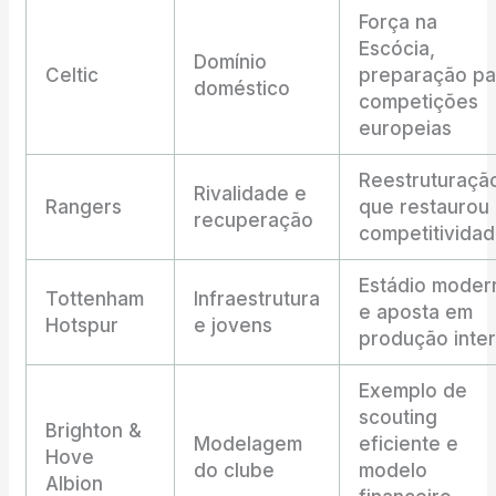
Força na
Escócia,
Domínio
Celtic
preparação pa
doméstico
competições
europeias
Reestruturaçã
Rivalidade e
Rangers
que restaurou
recuperação
competitivida
Estádio moder
Tottenham
Infraestrutura
e aposta em
Hotspur
e jovens
produção inte
Exemplo de
scouting
Brighton &
Modelagem
eficiente e
Hove
do clube
modelo
Albion