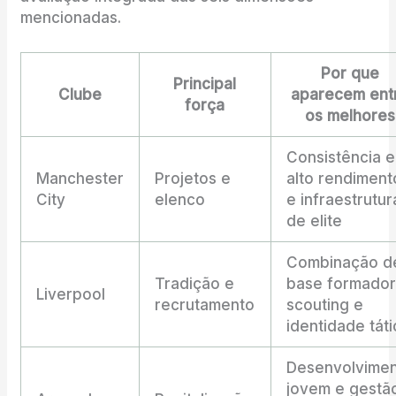
mencionadas.
Por que
Principal
Clube
aparecem ent
força
os melhores
Consistência 
Manchester
Projetos e
alto rendiment
City
elenco
e infraestrutur
de elite
Combinação d
Tradição e
base formador
Liverpool
recrutamento
scouting e
identidade táti
Desenvolvime
jovem e gestã