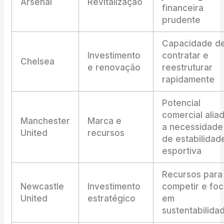
Arsenal
Revitalização
financeira
prudente
Capacidade d
Investimento
contratar e
Chelsea
e renovação
reestruturar
rapidamente
Potencial
comercial alia
Manchester
Marca e
a necessidade
United
recursos
de estabilidad
esportiva
Recursos para
Newcastle
Investimento
competir e fo
United
estratégico
em
sustentabilida