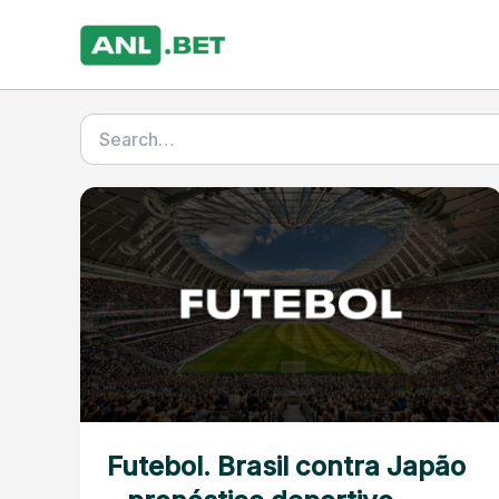
Ir
para
o
conteúdo
Search
for:
Futebol. Brasil contra Japão