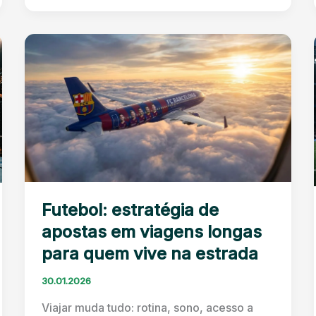
futebol
da
Europa
em
2026
Futebol: estratégia de
apostas em viagens longas
para quem vive na estrada
30.01.2026
Viajar muda tudo: rotina, sono, acesso a