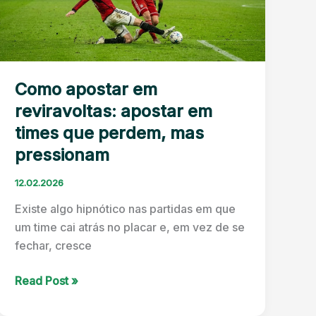
favorito
vs
azarão
nos
minutos
Como apostar em
iniciais
reviravoltas: apostar em
times que perdem, mas
pressionam
12.02.2026
Existe algo hipnótico nas partidas em que
um time cai atrás no placar e, em vez de se
fechar, cresce
Como
Read Post »
apostar