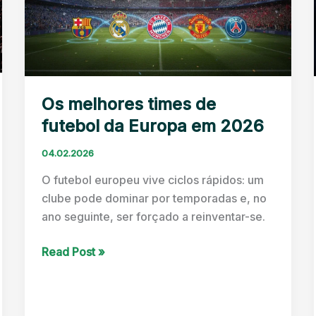
guia
completo
dos
especialistas
Os melhores times de
futebol da Europa em 2026
04.02.2026
O futebol europeu vive ciclos rápidos: um
clube pode dominar por temporadas e, no
ano seguinte, ser forçado a reinventar-se.
Os
Read Post »
melhores
times
de