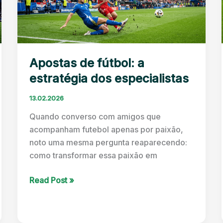
Apostas de fútbol: a
estratégia dos especialistas
13.02.2026
Quando converso com amigos que
acompanham futebol apenas por paixão,
noto uma mesma pergunta reaparecendo:
como transformar essa paixão em
Apostas
Read Post »
de
fútbol:
a