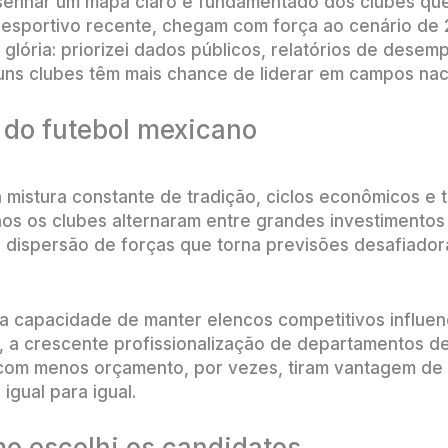
senhar um mapa claro e fundamentado dos clubes que,
 esportivo recente, chegam com força ao cenário de 
 glória: priorizei dados públicos, relatórios de desem
uns clubes têm mais chance de liderar em campos naci
 do futebol mexicano
 mistura constante de tradição, ciclos econômicos e
anos os clubes alternaram entre grandes investimento
 dispersão de forças que torna previsões desafiado
a capacidade de manter elencos competitivos influen
o, a crescente profissionalização de departamentos de
s com menos orçamento, por vezes, tiram vantagem de
igual para igual.
o escolhi os candidatos