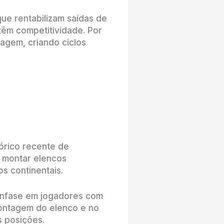
que rentabilizam saídas de
têm competitividade. Por
magem, criando ciclos
tórico recente de
 montar elencos
s continentais.
 ênfase em jogadores com
montagem do elenco e no
s posições.