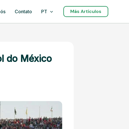
Más Artículos
nós
Contato
PT
l do México