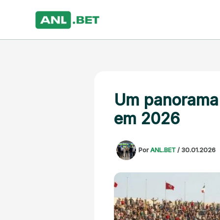
Ir
para
o
conteúdo
Um panorama d
em 2026
Por
ANL.BET
/
30.01.2026