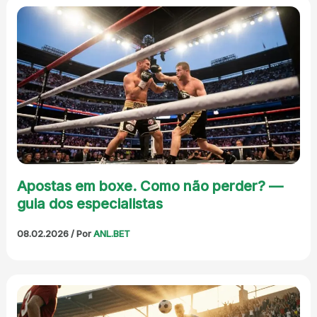
Apostas em boxe. Como não perder? —
guia dos especialistas
08.02.2026
/ Por
ANL.BET