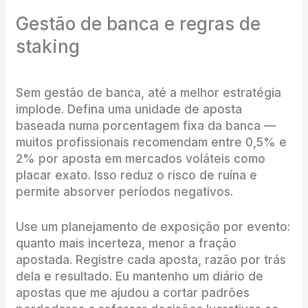
Gestão de banca e regras de
staking
Sem gestão de banca, até a melhor estratégia
implode. Defina uma unidade de aposta
baseada numa porcentagem fixa da banca —
muitos profissionais recomendam entre 0,5% e
2% por aposta em mercados voláteis como
placar exato. Isso reduz o risco de ruína e
permite absorver períodos negativos.
Use um planejamento de exposição por evento:
quanto mais incerteza, menor a fração
apostada. Registre cada aposta, razão por trás
dela e resultado. Eu mantenho um diário de
apostas que me ajudou a cortar padrões