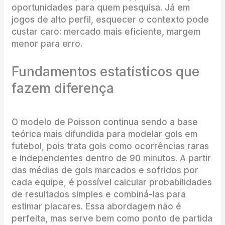
oportunidades para quem pesquisa. Já em
jogos de alto perfil, esquecer o contexto pode
custar caro: mercado mais eficiente, margem
menor para erro.
Fundamentos estatísticos que
fazem diferença
O modelo de Poisson continua sendo a base
teórica mais difundida para modelar gols em
futebol, pois trata gols como ocorrências raras
e independentes dentro de 90 minutos. A partir
das médias de gols marcados e sofridos por
cada equipe, é possível calcular probabilidades
de resultados simples e combiná-las para
estimar placares. Essa abordagem não é
perfeita, mas serve bem como ponto de partida