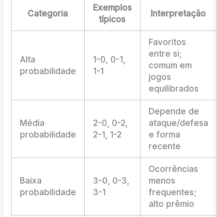
Exemplos
Categoria
Interpretação
típicos
Favoritos
entre si;
Alta
1-0, 0-1,
comum em
probabilidade
1-1
jogos
equilibrados
Depende de
Média
2-0, 0-2,
ataque/defesa
probabilidade
2-1, 1-2
e forma
recente
Ocorrências
Baixa
3-0, 0-3,
menos
probabilidade
3-1
frequentes;
alto prêmio