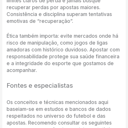
limites claros de perda e jamais busque
recuperar perdas por apostas maiores.
Consistência e disciplina superam tentativas
emotivas de “recuperação”.
Ética também importa: evite mercados onde há
risco de manipulação, como jogos de ligas
amadoras com histórico duvidoso. Apostar com
responsabilidade protege sua saúde financeira
e a integridade do esporte que gostamos de
acompanhar.
Fontes e especialistas
Os conceitos e técnicas mencionados aqui
baseiam-se em estudos e bancos de dados
respeitados no universo do futebol e das
apostas. Recomendo consultar os seguintes