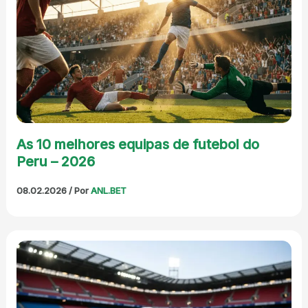
As 10 melhores equipas de futebol do
Peru – 2026
08.02.2026
/ Por
ANL.BET