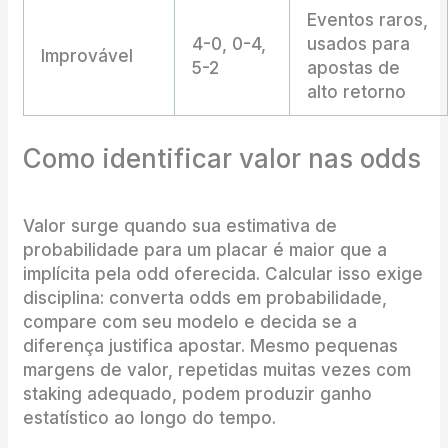
Eventos raros,
4-0, 0-4,
usados para
Improvável
5-2
apostas de
alto retorno
Como identificar valor nas odds
Valor surge quando sua estimativa de
probabilidade para um placar é maior que a
implícita pela odd oferecida. Calcular isso exige
disciplina: converta odds em probabilidade,
compare com seu modelo e decida se a
diferença justifica apostar. Mesmo pequenas
margens de valor, repetidas muitas vezes com
staking adequado, podem produzir ganho
estatístico ao longo do tempo.