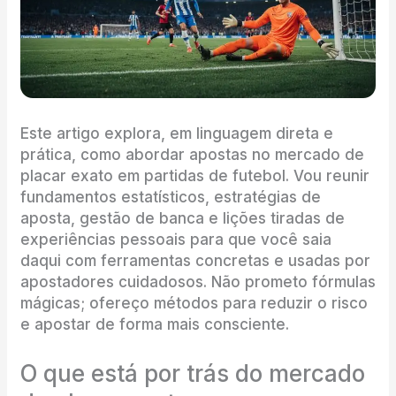
Este artigo explora, em linguagem direta e
prática, como abordar apostas no mercado de
placar exato em partidas de futebol. Vou reunir
fundamentos estatísticos, estratégias de
aposta, gestão de banca e lições tiradas de
experiências pessoais para que você saia
daqui com ferramentas concretas e usadas por
apostadores cuidadosos. Não prometo fórmulas
mágicas; ofereço métodos para reduzir o risco
e apostar de forma mais consciente.
O que está por trás do mercado