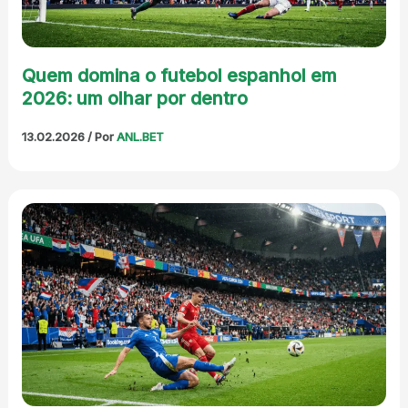
Quem domina o futebol espanhol em
2026: um olhar por dentro
13.02.2026
/ Por
ANL.BET