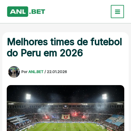
Ir
para
o
conteúdo
Melhores times de futebol
do Peru em 2026
Por
ANL.BET
/
22.01.2026