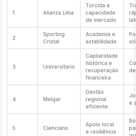
Torcida e
Tr
1
Alianza Lima
capacidade
rá
de mercado
lat
Sporting
Academia e
Po
2
Cristal
estabilidade
or
Capilaridade
histórica e
Co
3
Universitario
recuperação
de
financeira
Gestão
Jo
4
Melgar
regional
e 
eficiente
Bo
Apoio local
5
Cienciano
pa
e resiliência
or