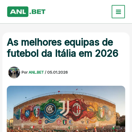
Ir
para
o
conteúdo
As melhores equipas de
futebol da Itália em 2026
Por
ANL.BET
/
05.01.2026