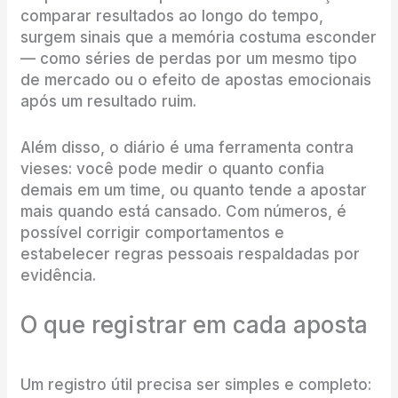
comparar resultados ao longo do tempo,
surgem sinais que a memória costuma esconder
— como séries de perdas por um mesmo tipo
de mercado ou o efeito de apostas emocionais
após um resultado ruim.
Além disso, o diário é uma ferramenta contra
vieses: você pode medir o quanto confia
demais em um time, ou quanto tende a apostar
mais quando está cansado. Com números, é
possível corrigir comportamentos e
estabelecer regras pessoais respaldadas por
evidência.
O que registrar em cada aposta
Um registro útil precisa ser simples e completo: