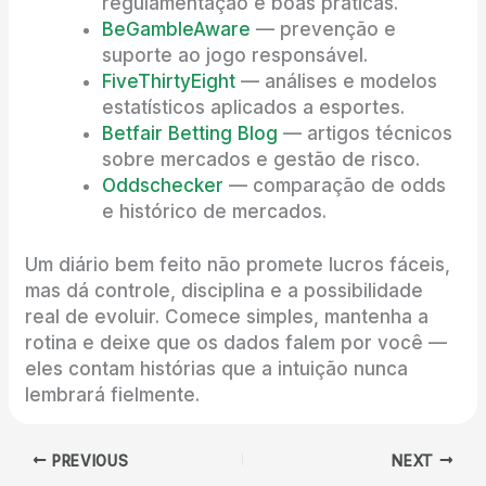
regulamentação e boas práticas.
BeGambleAware
— prevenção e
suporte ao jogo responsável.
FiveThirtyEight
— análises e modelos
estatísticos aplicados a esportes.
Betfair Betting Blog
— artigos técnicos
sobre mercados e gestão de risco.
Oddschecker
— comparação de odds
e histórico de mercados.
Um diário bem feito não promete lucros fáceis,
mas dá controle, disciplina e a possibilidade
real de evoluir. Comece simples, mantenha a
rotina e deixe que os dados falem por você —
eles contam histórias que a intuição nunca
lembrará fielmente.
PREVIOUS
NEXT