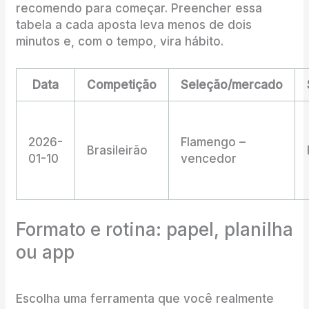
recomendo para começar. Preencher essa
tabela a cada aposta leva menos de dois
minutos e, com o tempo, vira hábito.
Data
Competição
Seleção/mercado
2026-
Flamengo –
Brasileirão
01-10
vencedor
Formato e rotina: papel, planilha
ou app
Escolha uma ferramenta que você realmente