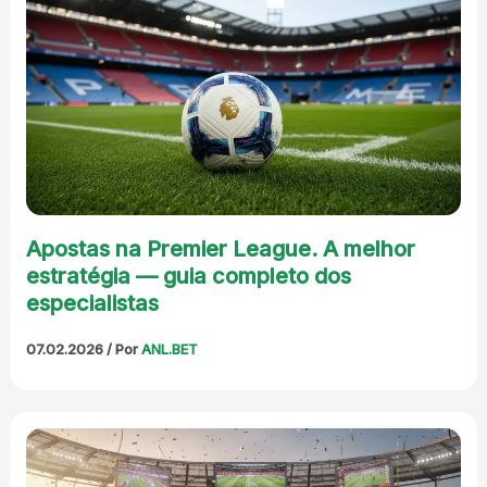
Apostas na Premier League. A melhor
estratégia — guia completo dos
especialistas
07.02.2026
/ Por
ANL.BET