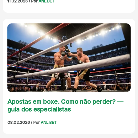
11.02.2026
/ Por
ANL.BET
Apostas em boxe. Como não perder? —
guia dos especialistas
08.02.2026
/ Por
ANL.BET