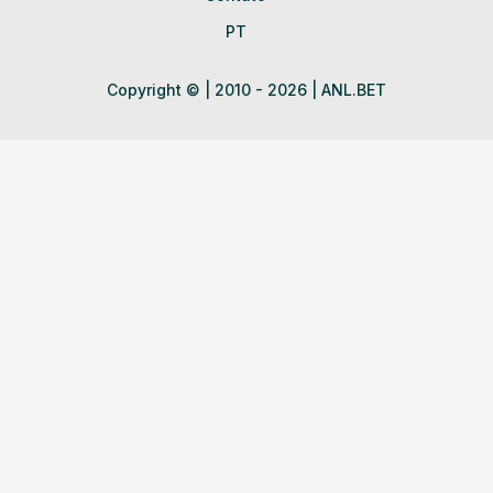
PT
Copyright © | 2010 - 2026 | ANL.BET