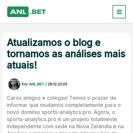
Ir
para
o
conteúdo
Atualizamos o blog e
tornamos as análises mais
atuais!
Por
ANL.BET
/
28.12.2025
Caros amigos e colegas! Temos o prazer de
informar que mudamos completamente para o
novo domínio sports-analytics.pro. Agora, o
sports-analytics.pro é um projeto totalmente
independente com sede na Nova Zelândia e na