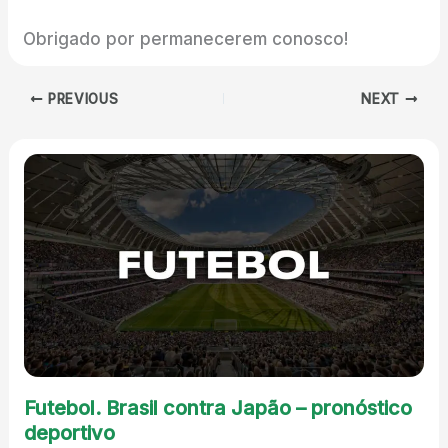
Obrigado por permanecerem conosco!
PREVIOUS
NEXT
Futebol. Brasil contra Japão – pronóstico
deportivo