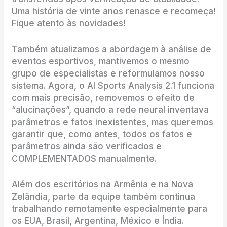
Uma história de vinte anos renasce e recomeça!
Fique atento às novidades!
Também atualizamos a abordagem à análise de
eventos esportivos, mantivemos o mesmo
grupo de especialistas e reformulamos nosso
sistema. Agora, o AI Sports Analysis 2.1 funciona
com mais precisão, removemos o efeito de
“alucinações”, quando a rede neural inventava
parâmetros e fatos inexistentes, mas queremos
garantir que, como antes, todos os fatos e
parâmetros ainda são verificados e
COMPLEMENTADOS manualmente.
Além dos escritórios na Armênia e na Nova
Zelândia, parte da equipe também continua
trabalhando remotamente especialmente para
os EUA, Brasil, Argentina, México e Índia.