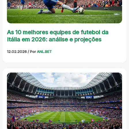
As 10 melhores equipes de futebol da
Itália em 2026: análise e projeções
12.02.2026
/ Por
ANL.BET