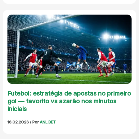
Futebol: estratégia de apostas no primeiro
gol — favorito vs azarão nos minutos
iniciais
16.02.2026
/ Por
ANL.BET