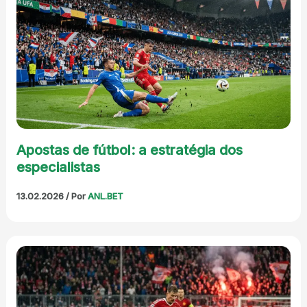
Apostas de fútbol: a estratégia dos
especialistas
13.02.2026
/ Por
ANL.BET