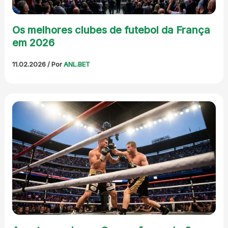
Os melhores clubes de futebol da França
em 2026
11.02.2026
/ Por
ANL.BET