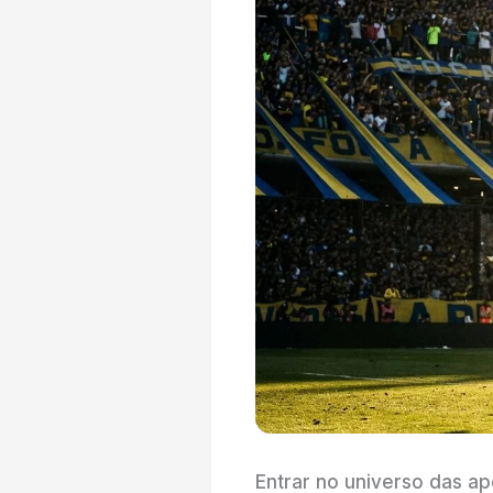
Entrar no universo das ap