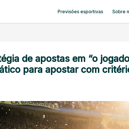
Previsões esportivas
Sobre 
atégia de apostas em “o jogad
tático para apostar com critéri