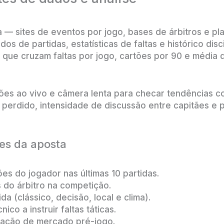
a — sites de eventos por jogo, bases de árbitros e p
os de partidas, estatísticas de faltas e histórico disci
es que cruzam faltas por jogo, cartões por 90 e média 
sões ao vivo e câmera lenta para checar tendências 
 perdido, intensidade de discussão entre capitães e
tes da aposta
ões do jogador nas últimas 10 partidas.
 do árbitro na competição.
da (clássico, decisão, local e clima).
co a instruir faltas táticas.
ação de mercado pré-jogo.