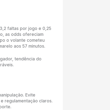
,2 faltas por jogo e 0,25
ogo, as odds ofereciam
empo o volante cometeu
marelo aos 57 minutos.
ogador, tendência do
ráveis.
anipulação. Evite
 e regulamentação claros.
porte.