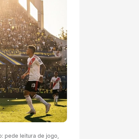
: pede leitura de jogo,