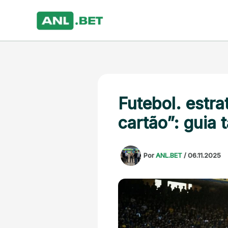
Ir
para
o
conteúdo
Futebol. estr
cartão”: guia 
Por
ANL.BET
/
06.11.2025