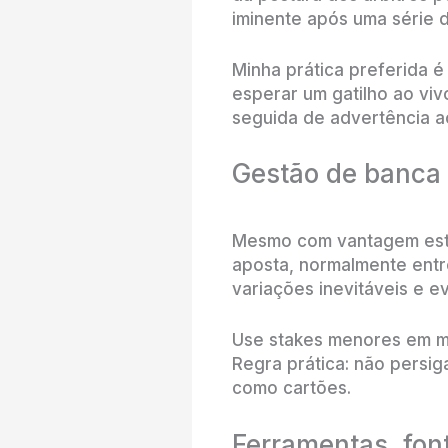
iminente após uma série d
Minha prática preferida é
esperar um gatilho ao viv
seguida de advertência 
Gestão de banca
Mesmo com vantagem esta
aposta, normalmente entr
variações inevitáveis e 
Use stakes menores em m
Regra prática: não persi
como cartões.
Ferramentas, fon