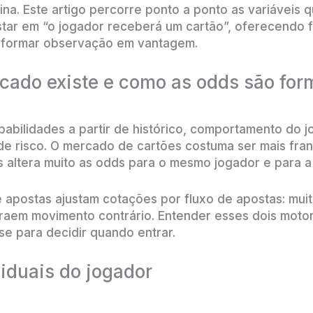
lina. Este artigo percorre ponto a ponto as variáveis
ar em “o jogador receberá um cartão”, oferecendo f
nsformar observação em vantagem.
cado existe e como as odds são fo
bilidades a partir de histórico, comportamento do jo
 de risco. O mercado de cartões costuma ser mais fra
 altera muito as odds para o mesmo jogador e para a 
 apostas ajustam cotações por fluxo de apostas: mui
raem movimento contrário. Entender esses dois motor
e para decidir quando entrar.
viduais do jogador