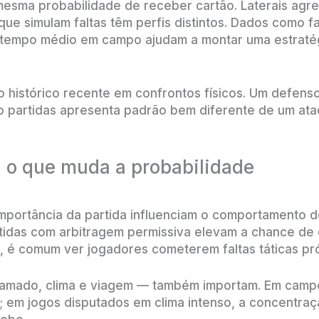
esma probabilidade de receber cartão. Laterais agre
que simulam faltas têm perfis distintos. Dados como f
e tempo médio em campo ajudam a montar uma estrat
o histórico recente em confrontos físicos. Um defens
co partidas apresenta padrão bem diferente de um ata
: o que muda a probabilidade
importância da partida influenciam o comportamento 
artidas com arbitragem permissiva elevam a chance de
, é comum ver jogadores cometerem faltas táticas pró
ramado, clima e viagem — também importam. Em cam
; em jogos disputados em clima intenso, a concentra