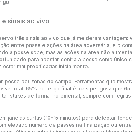
rigo
 e sinais ao vivo
servo três sinais ao vivo que já me deram vantagem:
lação entre posse e ações na área adversária, e o c
uando a posse sobe, mas as ações na área não aument
portunidade para apostar contra a posse como único c
star mal precificadas inicialmente.
arar posse por zonas do campo. Ferramentas que mostr
osse total: 65% no terço final é mais perigosa que 65%
ntar stakes de forma incremental, sempre com regras 
em janelas curtas (10–15 minutos) para detectar tendê
com elevado número de passes na finalização ou entra