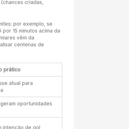
 (chances criadas,
ites: por exemplo, se
 por 15 minutos acima da
imiares vêm da
alisar centenas de
o prático
se atual para
ça
e geram oportunidades
m intenção de gol