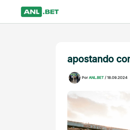
Ir
para
o
conteúdo
apostando com
Por
ANL.BET
/
18.09.2024