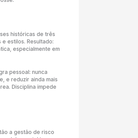
posse.
ses históricas de três
e estilos. Resultado:
ática, especialmente em
gra pessoal: nunca
, e reduzir ainda mais
rea. Disciplina impede
tão a gestão de risco