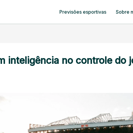
Previsões esportivas
Sobre 
 inteligência no controle do 