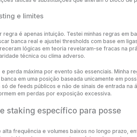
ções táticas e substituições que alteram o bloco de 
ing e limites
 regra é apenas intuição. Testei minhas regras em ba
car banca real e ajustei thresholds com base em ligas 
receram lógicas em teoria revelaram-se fracas na pr
aridade técnica ou clima adverso.
e e perda máxima por evento são essenciais. Minha re
a banca em uma posição baseada unicamente em posse
só de feeds públicos e não de sinais de entrada na á
formem em perdas por exposição excessiva.
e staking específico para posse
alta frequência e volumes baixos no longo prazo, en