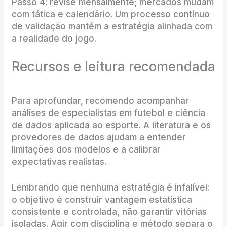
Passo 4: revise mensalmente; mercados mudam
com tática e calendário. Um processo contínuo
de validação mantém a estratégia alinhada com
a realidade do jogo.
Recursos e leitura recomendada
Para aprofundar, recomendo acompanhar
análises de especialistas em futebol e ciência
de dados aplicada ao esporte. A literatura e os
provedores de dados ajudam a entender
limitações dos modelos e a calibrar
expectativas realistas.
Lembrando que nenhuma estratégia é infalível:
o objetivo é construir vantagem estatística
consistente e controlada, não garantir vitórias
isoladas. Agir com disciplina e método separa o