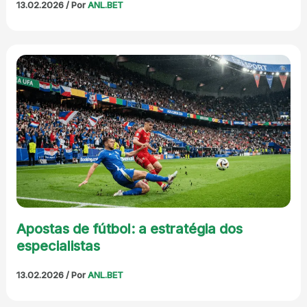
13.02.2026
/ Por
ANL.BET
Apostas de fútbol: a estratégia dos
especialistas
13.02.2026
/ Por
ANL.BET