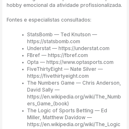
hobby emocional da atividade profissionalizada.
Fontes e especialistas consultados:
StatsBomb — Ted Knutson —
https://statsbomb.com
Understat — https://understat.com
FBref — https://fbref.com
Opta — https://www.optasports.com
FiveThirtyEight — Nate Silver —
https://fivethirtyeight.com
The Numbers Game — Chris Anderson,
David Sally —
https://en.wikipedia.org/wiki/The_Numb
ers_Game_(book)
The Logic of Sports Betting — Ed
Miller, Matthew Davidow —
https://en.wikipedia.org/wiki/The_Logic