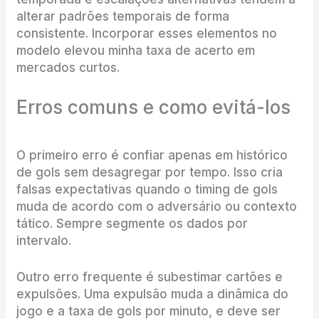
alterar padrões temporais de forma
consistente. Incorporar esses elementos no
modelo elevou minha taxa de acerto em
mercados curtos.
Erros comuns e como evitá-los
O primeiro erro é confiar apenas em histórico
de gols sem desagregar por tempo. Isso cria
falsas expectativas quando o timing de gols
muda de acordo com o adversário ou contexto
tático. Sempre segmente os dados por
intervalo.
Outro erro frequente é subestimar cartões e
expulsões. Uma expulsão muda a dinâmica do
jogo e a taxa de gols por minuto, e deve ser