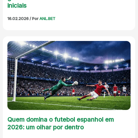
iniciais
16.02.2026
/ Por
ANL.BET
Quem domina o futebol espanhol em
2026: um olhar por dentro