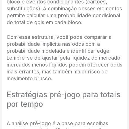
bloco e eventos condicionantes (cartões,
substituições). A combinação desses elementos
permite calcular uma probabilidade condicional
do total de gols em cada bloco.
Com essa estrutura, você pode comparar a
probabilidade implícita nas odds com a
probabilidade modelada e identificar edge.
Lembre-se de ajustar pela liquidez do mercado:
mercados menos líquidos podem oferecer odds
mais errantes, mas também maior risco de
movimento brusco.
Estratégias pré-jogo para totais
por tempo
A análise pré-jogo é a base para escolhas