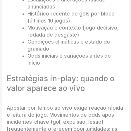
anunciadas
Histórico recente de gols por bloco
(últimos 10 jogos)
Motivação e contexto (jogo decisivo,
rodada de desgaste)
Condições climáticas e estado do
gramado
Odds iniciais e variações antes do
início
Estratégias in-play: quando o
valor aparece ao vivo
Apostar por tempo ao vivo exige reação rápida
e leitura do jogo. Movimentos de odds após
incidentes-chave (gol, expulsão, lesão)
frequentemente oferecem oportunidades: as