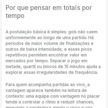
Por que pensar em totais por
tempo
A postulação básica é simples: gols não caem
uniformemente ao longo de uma partida. Há
períodos de maior volume de finalizações e
outros de baixa intensidade, e esses picos
repetitivos permitem encontrar valor em
mercados por tempo. Separar o jogo em
metade, quartil ou blocos de 15 minutos ajuda a
explorar essas irregularidades de frequência.
Para quem acompanha partidas ao vivo, a
vantagem aparece também na leitura de
contexto: uma equipe com vantagem no placar
tende a controlar o ritmo e reduzir chances,
enquanto a perdedora amplia o risco e cria