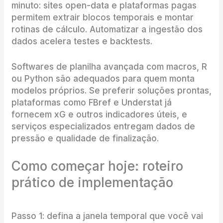
minuto: sites open-data e plataformas pagas
permitem extrair blocos temporais e montar
rotinas de cálculo. Automatizar a ingestão dos
dados acelera testes e backtests.
Softwares de planilha avançada com macros, R
ou Python são adequados para quem monta
modelos próprios. Se preferir soluções prontas,
plataformas como FBref e Understat já
fornecem xG e outros indicadores úteis, e
serviços especializados entregam dados de
pressão e qualidade de finalização.
Como começar hoje: roteiro
prático de implementação
Passo 1: defina a janela temporal que você vai