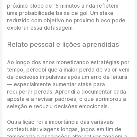
próximo bloco de 15 minutos ainda refletem
uma probabilidade baixa de gol. Um stake
reduzido com objetivo no próximo bloco pode
explorar essa defasagem.
Relato pessoal e lições aprendidas
Ao longo dos anos monetizando estratégias por
tempo, percebi que a maior perda de valor vem
de decisões impulsivas após um erro de leitura
— especialmente aumentar stake para
recuperar perdas. Aprendi a documentar cada
aposta e a revisar padrões, o que aprimorou a
seleção e reduziu decisões emocionais.
Outra lição foi a importância das variáveis
contextuais: viagens longas, jogos em fim de
temporada e escalações alternativas tendem a