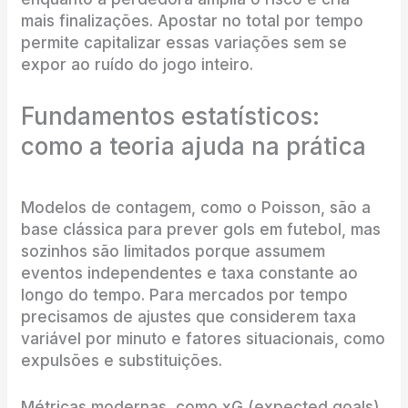
mais finalizações. Apostar no total por tempo
permite capitalizar essas variações sem se
expor ao ruído do jogo inteiro.
Fundamentos estatísticos:
como a teoria ajuda na prática
Modelos de contagem, como o Poisson, são a
base clássica para prever gols em futebol, mas
sozinhos são limitados porque assumem
eventos independentes e taxa constante ao
longo do tempo. Para mercados por tempo
precisamos de ajustes que considerem taxa
variável por minuto e fatores situacionais, como
expulsões e substituições.
Métricas modernas, como xG (expected goals),