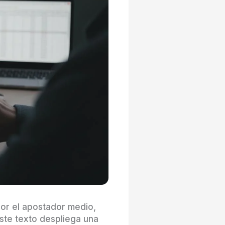
or el apostador medio,
ste texto despliega una