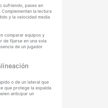
o sufriendo, pases en
). Complementan la lectura
tido y la velocidad media
ten comparar equipos y
r de fijarse en una sola
ausencia de un jugador
alineación
ápido o de un lateral que
te que protege la espalda
uelen anticipar un