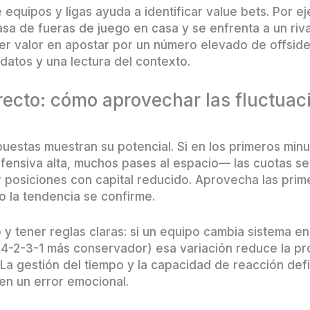
equipos y ligas ayuda a identificar value bets. Por ej
 tasa de fueras de juego en casa y se enfrenta a un ri
er valor en apostar por un número elevado de offside.
e datos y una lectura del contexto.
irecto: cómo aprovechar las fluctuac
uestas muestran su potencial. Si en los primeros min
fensiva alta, muchos pases al espacio— las cuotas s
 posiciones con capital reducido. Aprovecha las prim
o la tendencia se confirme.
 y tener reglas claras: si un equipo cambia sistema en
4-2-3-1 más conservador) esa variación reduce la pro
. La gestión del tiempo y la capacidad de reacción def
 en un error emocional.