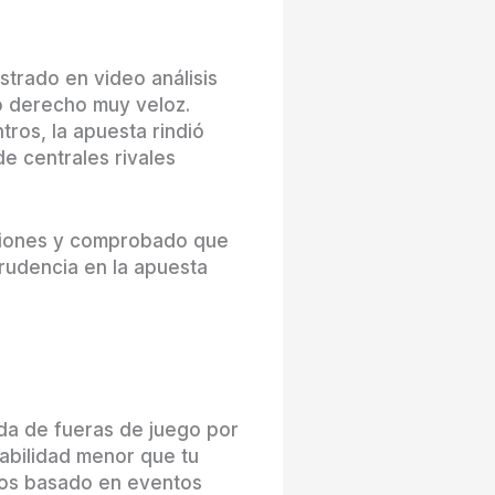
trado en video análisis
o derecho muy veloz.
ros, la apuesta rindió
de centrales rivales
ticiones y comprobado que
prudencia en la apuesta
ada de fueras de juego por
babilidad menor que tu
ios basado en eventos