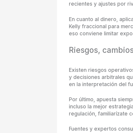
recientes y ajustes por ri
En cuanto al dinero, aplic
Kelly fraccional para mer
eso conviene limitar expo
Riesgos, cambios
Existen riesgos operativo
y decisiones arbitrales q
en la interpretación del 
Por último, apuesta siemp
incluso la mejor estrateg
regulación, familiarízate 
Fuentes y expertos consu