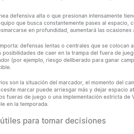
nea defensiva alta o que presionan intensamente tien
equipo que busca constantemente pases al espacio, 
smarcarse en profundidad, aumentará las ocasiones a
n importa: defensas lentas o centrales que se colocan
s posibilidades de caer en la trampa del fuera de jueg
ador (por ejemplo, riesgo deliberado para ganar camp
ible.
ios son la situación del marcador, el momento del ca
esite marcar puede arriesgar más y dejar espacio atr
os fueras de juego o una implementación estricta de 
ble en la temporada.
útiles para tomar decisiones