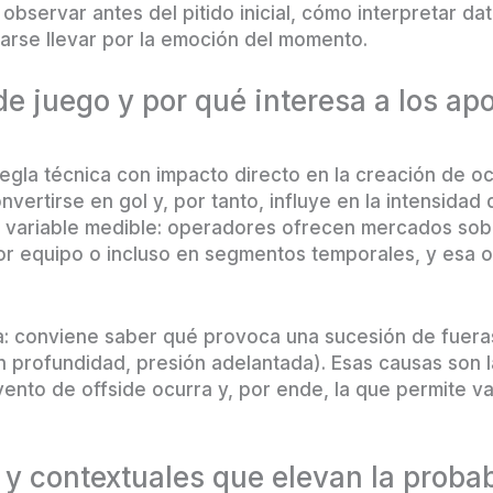
 observar antes del pitido inicial, cómo interpretar d
ejarse llevar por la emoción del momento.
de juego y por qué interesa a los ap
regla técnica con impacto directo en la creación de o
ertirse en gol y, por tanto, influye en la intensidad 
 variable medible: operadores ofrecen mercados sob
or equipo o incluso en segmentos temporales, y esa o
a: conviene saber qué provoca una sucesión de fueras
n profundidad, presión adelantada). Esas causas son 
ento de offside ocurra y, por ende, la que permite v
 y contextuales que elevan la probab