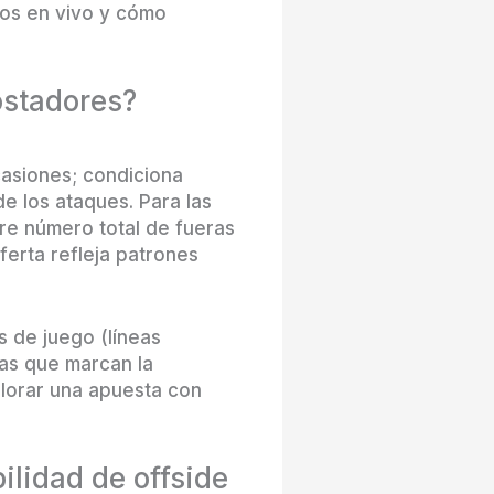
atos en vivo y cómo
ostadores?
casiones; condiciona
de los ataques. Para las
re número total de fueras
ferta refleja patrones
 de juego (líneas
las que marcan la
alorar una apuesta con
ilidad de offside