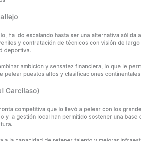
allejo
llo, ha ido escalando hasta ser una alternativa sólida a
veniles y contratación de técnicos con visión de largo
d deportiva.
combinar ambición y sensatez financiera, lo que le pe
e pelear puestos altos y clasificaciones continentales
l Garcilaso)
onta competitiva que lo llevó a pelear con los grand
io y la gestión local han permitido sostener una bas
tura.
a a la capacidad de retener talento y mejorar infraes