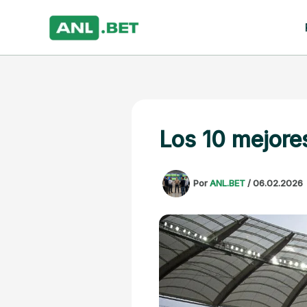
Ir
al
contenido
Los 10 mejore
Por
ANL.BET
/
06.02.2026